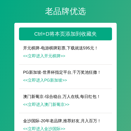
遥想公瑾当年，小乔初嫁了，雄姿英发。
羽扇纶巾，谈笑间，樯橹灰飞烟灭。
故国神游，多情应笑我，早生华发。
人生如梦，一尊还酹江月。